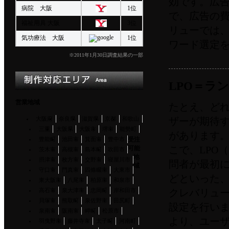
効です。広
病院 大阪
1位
で、広告の
福祉用具 大阪
3位
リューでは、
気功療法 大阪
1位
ワード選定
※2011年1月30日調査結果の一部
LPO＝ラ
作成対応エリア Area
営業地域
たとえ、ど
大阪府
奈良県
滋賀県
京都
和歌山
ザーが期待
三重
大阪県
大阪市
堺市
能勢町
があります
豊能町
池田市
箕面市
豊中市
受注
こで、LPO
可能
茨木市
高槻市
島本町
吹田市
地
摂津市
枚方市
交野市
寝屋川市
問者が最初
域
守口市
門真市
四條畷市
大東市
どといった
東大阪市
八尾市
柏原市
和泉市
高石市
泉大津市
忠岡町
岸和田市
クレバリュ
貝塚市
熊取町
泉佐野市
田尻町
設定を行い
泉南市
阪南市
岬町
松原市
より、ユー
羽曳野市
藤井寺市
太子町
河南町