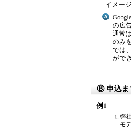
イメー
Goo
の広
通常
のみ
では
がで
⑧ 申込
例1
弊
モ