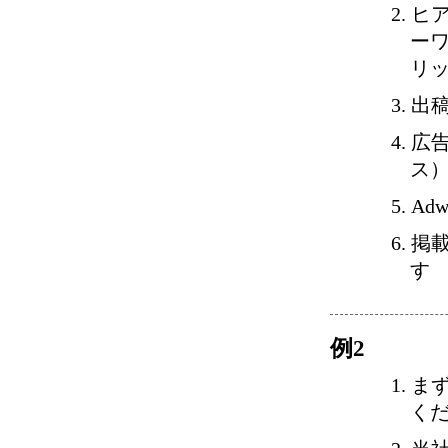
ヒ
ー
リ
出
広
ス
Ad
掲
す
例2
まず
く