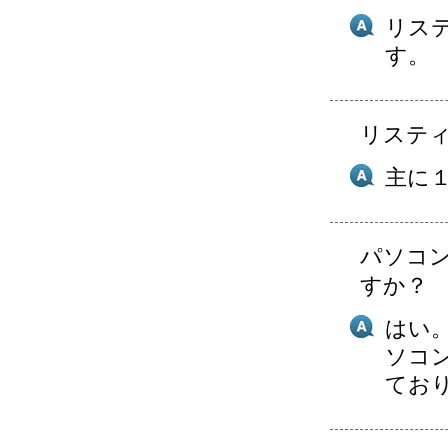
リス
す。
リステ
主に
パソコ
すか？
はい
ソコ
てお