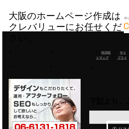
大阪のホームページ作成は
クレバリューにお任せくだ
さい。
HOME
サイ
トマップ
プライ
WEB広告出
下記より、