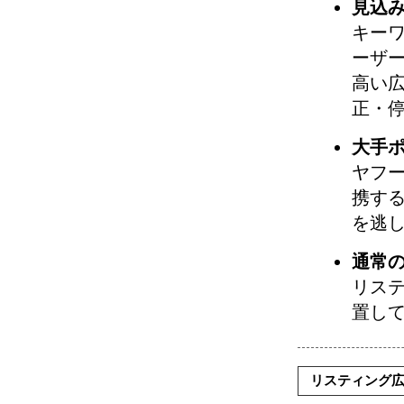
見込
キー
ーザ
高い
正・
大手
ヤフ
携す
を逃し
通常
リス
置し
リスティング