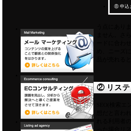
報酬型。過去100％上位表示を実
⑧ 申
現。
う点にあり
Web Consulting WEBコンサルティ
ません。さ
ング もう迷う必要はありません。
どのようにWEBを活用すれば貴社
ードに合わ
にとってベストかをご提案。
め、ニーズ
品が売れる
Mail Marketing メール マーケティン
グ コンテンツの質を上げることで
② リス
顧客との関係強化をはかります。
SEO(検索
想だと言わ
れる利用者
Ecommerce consulting ECサイトコン
サルティング 課題を見出し、分析
った場合リ