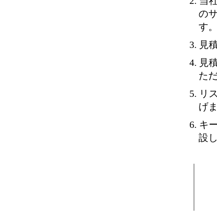
当
の
す
見
見
た
リ
げ
キ
設
中小企業に特化したホームページ作