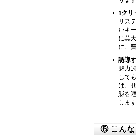
1ク
リス
いキ
に莫
に、
誘導
魅力
して
ば、
態を避
しま
⑥ こん