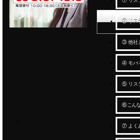
① リ
② リス
デザインもこだわりたくて、
運用・アフターフォロー、
③ 他
SEOもしっかりして欲しいと
見積り・問い合わせはこちら
お考えなら...06-4707-7488 電
④ モ
話受付 10:00-18:30（土日祝
トータルサポート
除く）
⑤ リ
⑥ こん
SEO（Search Engine Optimization）
⑦ よく
どんなキーワードでも上位表示を
実現します。上位表示保証の成果