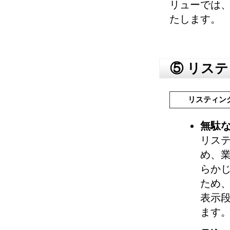
リューでは
たします。
⑤ リス
リスティン
無駄
リス
め、
らか
ため
表示
ます