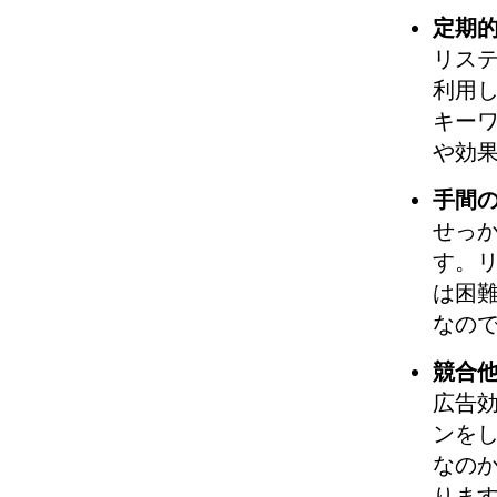
定期
リステ
利用
キー
や効
手間
せっ
す。
は困
なの
競合
広告
ンを
なの
りま