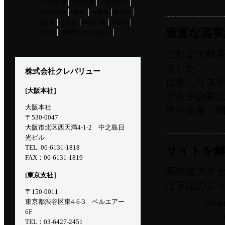
千早赤阪村
富田林市
大阪狭山市
河内長野市
大阪府
大阪県
京都府
滋賀県
奈良県
和歌山県
三重県
豊富な高実
岡山県
徳島県など全国各地
これまで数
運営会社情報 Management
ました。
株式会社クレバリュー
company
従来、リス
[大阪本社］
ど大手企業
大阪本社
中小企業・
〒530-0047
大阪市北区西天満4-1-2 中之島日
光ビル
TEL: 06-6131-1818
サイトを解
FAX：06-6131-1819
高性能アク
[東京支社］
は下記のよ
〒150-0011
東京都渋谷区東4-6-3 ベルエアー
訪問者
6F
ページ
TEL：03-6427-2451