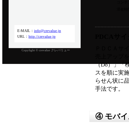
コンテ
滞在時
会社公式HPはこちら
E-MAIL：
info@crevalue.jp
PDCAサ
URL：
http://crevalue.jp
ＰＤＣＡサ
Copylight © crevalue クレバリュー
売上アップを
（Do）」「検
スを順に実施し
らせん状に
手法です。
④ モバ