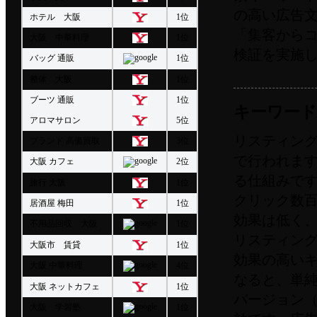
の高い広告
ホテル 大阪
1位
「集客から
大阪 中華料理
1位
検証を実施
バッグ 通販
1位
整体 大阪
1位
ブーツ 通販
1位
キーワー
アロマサロン
5位
リスティン
ブランド 高価買取
3位
で行われま
大阪 カフェ
2位
る仕組みで
旅行 大阪
1位
クリック数
居酒屋 梅田
1位
効果は低く
不用品回収 大阪
1位
リスティン
大阪市 賃貸
1位
効果の高い
大阪 中華料理
4位
なると、単
大阪 ネットカフェ
1位
バージョン
大阪 学習塾
1位